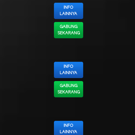
INFO
LAINNYA
GABUNG
SEKARANG
INFO
LAINNYA
GABUNG
SEKARANG
INFO
LAINNYA