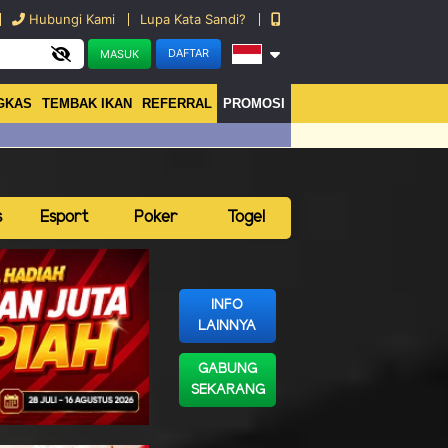
Hubungi Kami
Lupa Kata Sandi?
DAFTAR
GKAS
TEMBAK IKAN
REFERRAL
PROMOSI
s
Esport
Poker
Togel
INFO
LAINNYA
GABUNG
SEKARANG