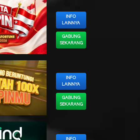
INFO
LAINNYA
GABUNG
SEKARANG
INFO
LAINNYA
GABUNG
SEKARANG
INFO