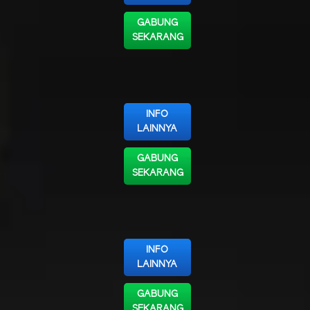
GABUNG
SEKARANG
INFO
LAINNYA
GABUNG
SEKARANG
INFO
LAINNYA
GABUNG
SEKARANG