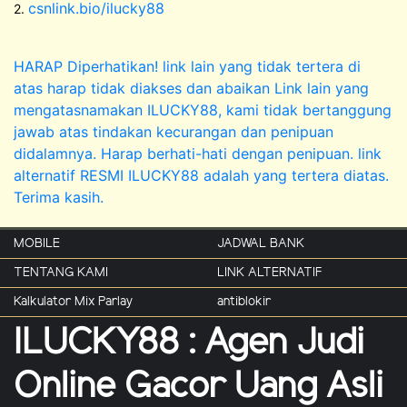
csnlink.bio/ilucky88
2.
HARAP Diperhatikan! link lain yang tidak tertera di
atas harap tidak diakses dan abaikan Link lain yang
mengatasnamakan ILUCKY88, kami tidak bertanggung
jawab atas tindakan kecurangan dan penipuan
didalamnya. Harap berhati-hati dengan penipuan. link
alternatif RESMI ILUCKY88 adalah yang tertera diatas.
Terima kasih.
MOBILE
JADWAL BANK
TENTANG KAMI
LINK ALTERNATIF
Kalkulator Mix Parlay
antiblokir
ILUCKY88 : Agen Judi
Online Gacor Uang Asli