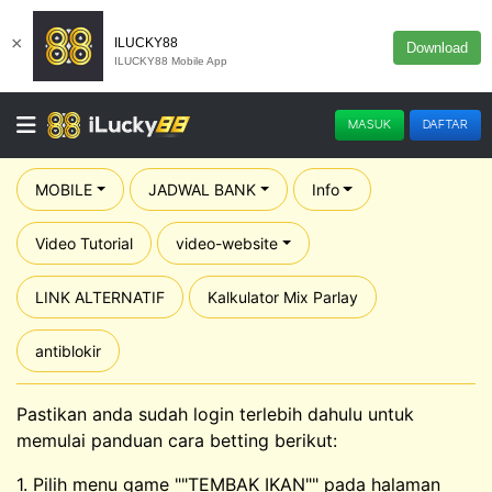
×
ILUCKY88
Download
ILUCKY88 Mobile App
MASUK
DAFTAR
MOBILE
JADWAL BANK
Info
Video Tutorial
video-website
LINK ALTERNATIF
Kalkulator Mix Parlay
antiblokir
Pastikan anda sudah login terlebih dahulu untuk
memulai panduan cara betting berikut:
1. Pilih menu game ""TEMBAK IKAN"" pada halaman