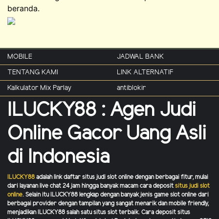
beranda.
MOBILE
JADWAL BANK
TENTANG KAMI
LINK ALTERNATIF
Kalkulator Mix Parlay
antiblokir
ILUCKY88 : Agen Judi
Online Gacor Uang Asli
di Indonesia
ILUCKY88
adalah link daftar situs judi slot online dengan berbagai fitur, mulai
dari layanan live chat 24 jam hingga banyak macam cara deposit
situs judi slot
online
. Selain itu ILUCKY88 lengkap dengan banyak jenis game slot online dari
berbagai provider dengan tampilan yang sangat menarik dan mobile friendly,
menjadikan
ILUCKY88 salah satu situs slot terbaik. Cara deposit situs